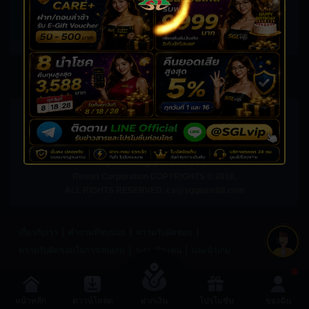
ติดต่อเรา
Shangri-La is Regulated &Licensed
by First Cagayan Leisure &
Resort Corporation COPYRIGHTS © 2016,
ALL RIGHTS RESERVED. cs@sggame88.com
เกี่ยวกับเรา
คำถามที่พบบ่อย
ความรับผิดชอบ
ความรับผิดชอบในการเล่นเกม
ระบบตัวแทน
แนะนำเกม
หน้าหลัก
ดาวน์โหลด
ฝากเงิน
โปรโมชัน
ของฉัน