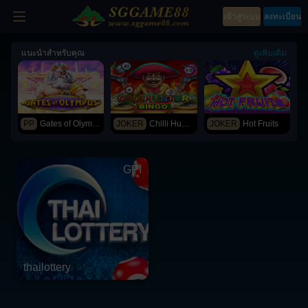
เข้าสู่ระบบ
ลงทะเบียน
แนะนำสำหรับคุณ
ดูเพิ่มเติม
PP
Gates of Olympus
JOKER
Chilli Hunter Bingo
JOKER
Hot Fruits
GPI
thailottery