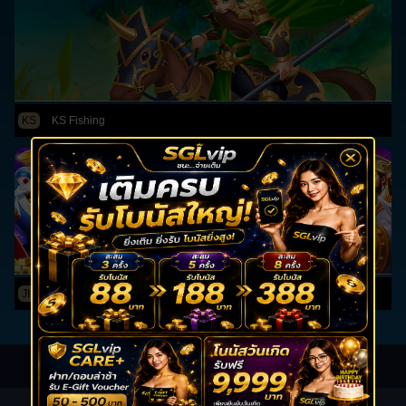
KS
KS Fishing
JILI
JILI Fishing